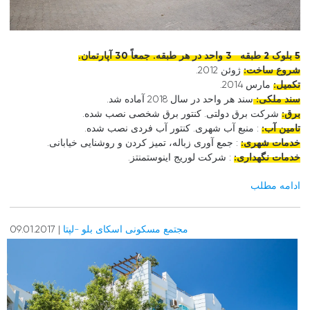
5 بلوک 2 طبقه 3 واحد در هر طبقه. جمعاً 30 آپارتمان.
شروع ساخت:
ژوئن 2012.
تکمیل:
مارس 2014.
سند ملکی:
سند هر واحد در سال 2018 آماده شد.
برق:
شرکت برق دولتی. کنتور برق شخصی نصب شده.
تامین آب:
: منبع آب شهری. کنتور آب فردی نصب شده.
خدمات شهری:
: جمع آوری زباله، تمیز کردن و روشنایی خیابانی.
خدمات نگهداری:
: شرکت لوریج اینوستمنتز.
ادامه مطلب
مجتمع مسکونی اسکای بلو -لپتا
| 09.01.2017