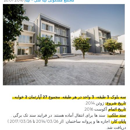
مجتمع مسکونی لپتا سل - لپتا
| 28.07.2016
سه بلوک 3 طبقه، 3 واحد در هر طبقه. مجموع 27 آپارتمان 2 خوابه..
تاریخ شروع:
ژوئن 2014.
تاریخ اتمام
آکوست 2016.
سند ملکی:
: سند ها برای انتقال آماده هستند. در فرایند سند تک برگی .
پایان کار:
اجازه ها و پروانه ساختمان: (از 2014/03/26 تا 2017/03/26 )
دریافت شد.