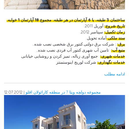
ساختمان 3 طبقه، با 6 آپارتمان در هر طبقه. مجموع 18 آپارتمان 1 خوابه.
تاریخ شروع:
آوریل 2011.
زمان تکمیل:
سپتامبر 2012.
سند ملکی
آماده تحویل.
برق:
: شرکت برق دولتی.کنتور برق شخصی نصب شده..
منبع آب:
تامین آب شهری.کنتور آب فردی نصب شده..
خدمات شهری:
جمع آوری زباله، تمیز کردن و روشنایی خیابانی.
خدمات نگهداری:
شرکت لوریج اینوستمنتز
ادامه مطلب
مجموعه دولچه ویتا 7 در منطقه کارائولان اقلو
| 12.07.2012