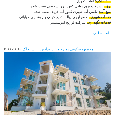
سند ملکی:
آماده تحویل.
برق:
: شرکت برق دولتی.کنتور برق شخصی نصب شده..
منبع آب:
تامین آب شهری.کنتور آب فردی نصب شده..
خدمات شهری:
جمع آوری زباله، تمیز کردن و روشنایی خیابانی.
خدمات نگهداری:
شرکت لوریج اینوستمنتز
ادامه مطلب
مجتمع مسکونی دولچه ویتا رزیدانس - آلسانجاک
| 10.05.2016