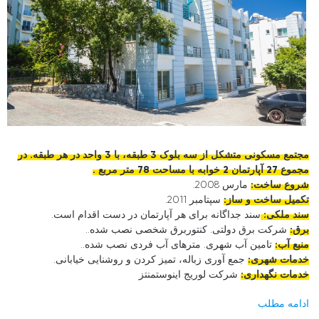
مجتمع مسکونی متشکل از سه بلوک 3 طبقه، با 3 واحد در هر طبقه. در
مجموع 27 آپارتمان 2 خوابه با مساحت 78 متر مربع .
شروع ساخت:
مارس 2008.
تکمیل ساخت و ساز:
سپتامبر 2011.
سند ملکی:
سند جداگانه برای هر آپارتمان در دست اقدام است.
برق:
شرکت برق دولتی. کنتوربرق شخصی نصب شده..
منبع آب:
تامین آب شهری. مترهای آب فردی نصب شده..
خدمات شهری:
جمع آوری زباله، تمیز کردن و روشنایی خیابانی.
خدمات نگهداری:
شرکت لوریج اینوستمنتز
ادامه مطلب