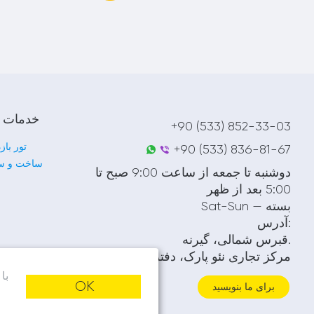
خدمات م
+90 (533) 852-33-03
تور باز
+90 (533)
836-81-67
ساخت و س
دوشنبه تا جمعه از ساعت 9:00 صبح تا
5:00 بعد از ظهر
Sat-Sun — بسته
آدرس:
قبرس شمالی، گیرنه.
مرکز تجاری نئو پارک، دفتر 11
ما برای حریم
OK
برای ما بنویسید