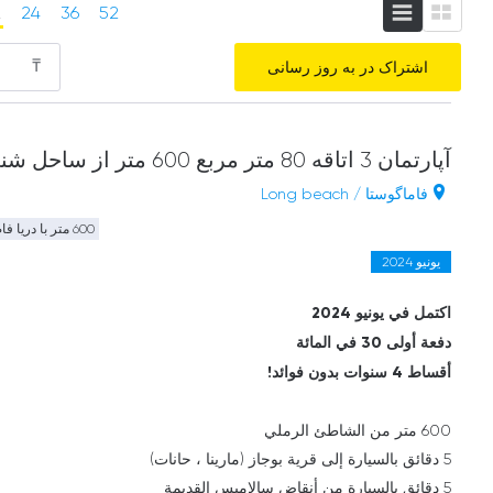
2
24
36
52
₸
اشتراک در به روز رسانی
آپارتمان 3 اتاقه 80 متر مربع 600 متر از ساحل شنی
فاماگوستا / Long beach
600 متر با دریا فاصله دارد
يونيو 2024
اكتمل في يونيو 2024
دفعة أولى 30 في المائة
أقساط 4 سنوات بدون فوائد!
600 متر من الشاطئ الرملي
5 دقائق بالسيارة إلى قرية بوجاز (مارينا ، حانات)
5 دقائق بالسيارة من أنقاض سالاميس القديمة