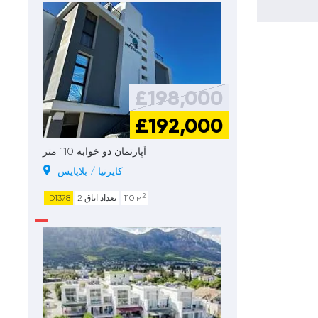
£198,000
£192,000
آپارتمان دو خوابه 110 متر
کایرنیا / بلاپایس
2
110 м
تعداد اتاق 2
ID1378