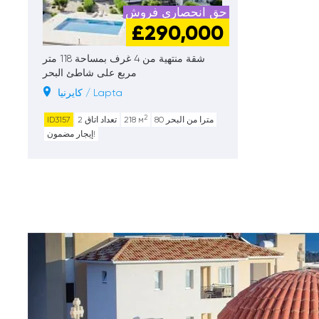
حق انحصاری فروش
£290,000
شقة منتهية من 4 غرف بمساحة 118 متر
مربع على شاطئ البحر
کایرنیا / Lapta
2
80 مترا من البحر
218 м
تعداد اتاق 2
ID3157
إيجار مضمون!