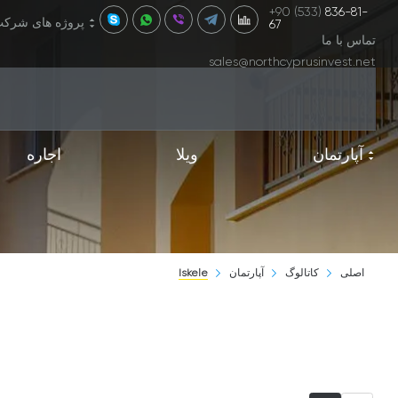
+90 (533)
836-81-
پروژه های شرک
67
تماس با ما
sales@northcyprusinvest.net
آپارتمان
ویلا
اجاره
اصلی
کاتالوگ
آپارتمان
Iskele