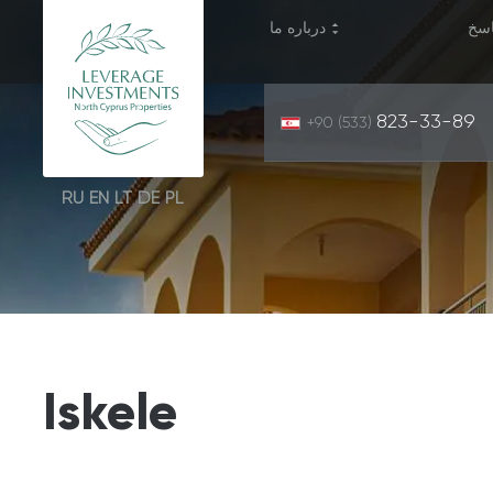
سخ
درباره ما
823-33-89
+90 (533)
RU
EN
LT
DE
PL
Iskele