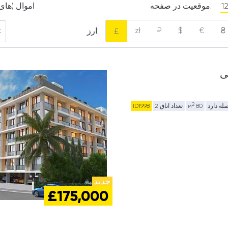
1
موقعیت در صفحه:
1 اموال (ها
zł
₽
$
€
₴
£
ارز:
2
80 м
تعداد اتاق 2
ID1998
جدید
£175,000