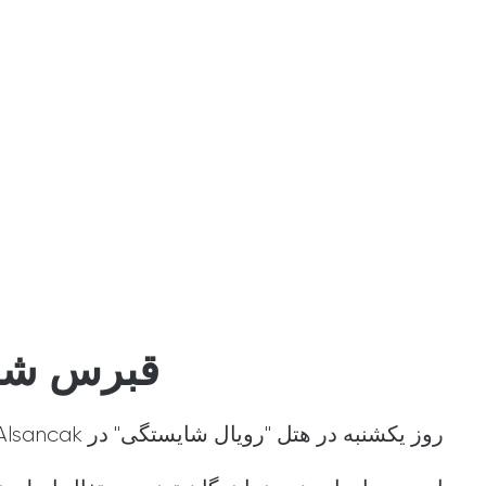
قبرس شما
روز یکشنبه در هتل "رویال شایستگی" در Alsancak مسابقه زیبایی "Miss مدیترانه-2017"