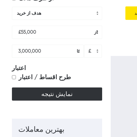
هدف از خرید
د
£55,000
3,000,000
£
اعتبار
طرح اقساط / اعتبار
بهترین معاملات