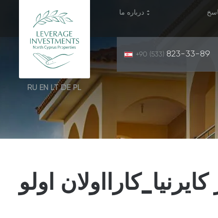
سخ
درباره ما
823-33-89
+90 (533)
RU
EN
LT
DE
PL