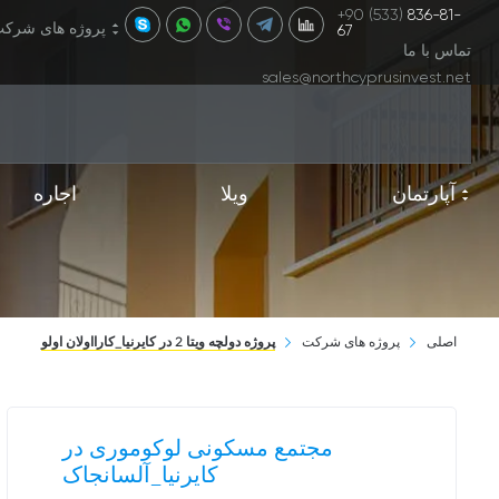
+90 (533)
836-81-
پروژه های شرک
67
تماس با ما
sales@northcyprusinvest.net
آپارتمان
ویلا
اجاره
اصلی
پروژه های شرکت
پروژه دولچه ویتا 2 در کایرنیا_کارااولان اولو
مجتمع مسکونی لوکوموری در
کایرنیا_آلسانجاک