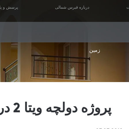
ت
درباره قبرس شمالی
پرسش و پا
زمین
پروژه دولچه ویتا 2 در کایرنیا_کارااولان اولو